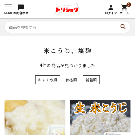
0
sms
person
shopping_cart
お問合わせ
ログイン
カート
search
米こうじ、塩麹
4
件の商品が見つかりました
おすすめ順
価格順
新着順