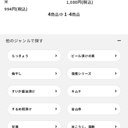
米
1,080円(税込)
994円(税込)
4
1
4
商品中
-
商品
他のジャンルで探す
らっきょう
ビール漬けの素
梅干し
佃煮シリーズ
すいか醤油漬け
キムチ
するめ糀漬け
金山寺
甘酒
米こうじ、塩麹