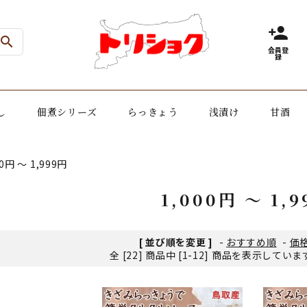
person_add
search
会員登
録
し
佃煮シリーズ
らっきょう
浅漬け
甘酒
00円 〜 1,999円
1,000円 〜 1,
[ 並び順を変更 ]
-
おすすめ順
-
価
全 [22] 商品中 [1-12] 商品を表示してい