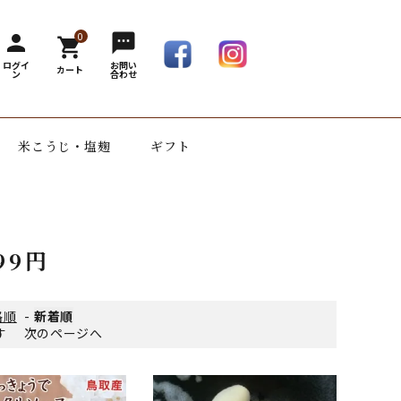
0
person
sms
shopping_cart
ログイ
お問い
カート
ン
合わせ
米こうじ・塩麹
ギフト
999円
格順
-
新着順
ます
次のページへ