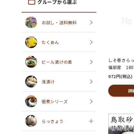
folder_open
グループから選ぶ
お試し・送料無料
たくあん
しそ巻きら
ビール漬けの素
福部産 18
972円(税込)
浅漬け
詳
佃煮シリーズ
らっきょう