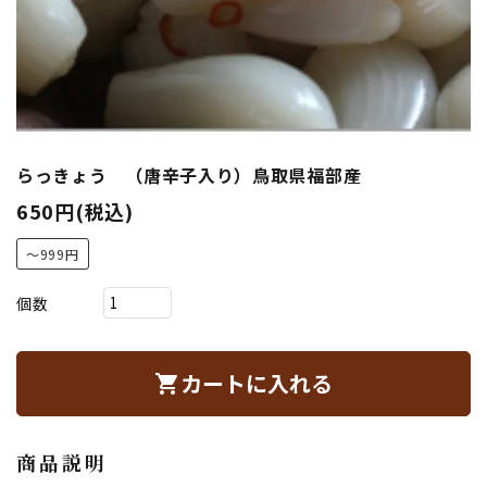
らっきょう （唐辛子入り）鳥取県福部産
650円(税込)
〜999円
個数
カートに入れる
shopping_cart
商品説明