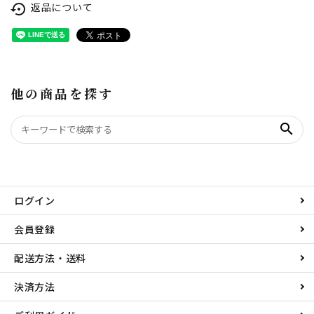
返品について
settings_backup_restore
他の商品を探す
search
ログイン
会員登録
配送方法・送料
決済方法