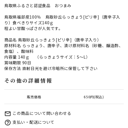
鳥取県ふるさと認証食品 おつまみ
鳥取県福部産100％ 鳥取砂丘らっきょう[ピリ辛]（唐辛子入
り）食べきりサイズ140ｇ
程よい甘酸っぱさが人気です。
商品名 鳥取砂丘らっきょう[ピリ辛]（唐辛子入り）
原材料名 らっきょう、唐辛子、漬け原材料名（砂糖、醸造酢、
食塩）、酸味料
内容量 140ｇ （らっきょうサイズ：S～L）
賞味期限 90日
保存方法 直射日光を避け冷暗所に保管して下さい
その他の詳細情報
販売価格
650円(税込)
この商品について問い合わせる
mail_outline
支払い・配送について
help_outline