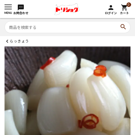
0
sms
person
shopping_cart
お問合わせ
ログイン
カート
search
らっきょう