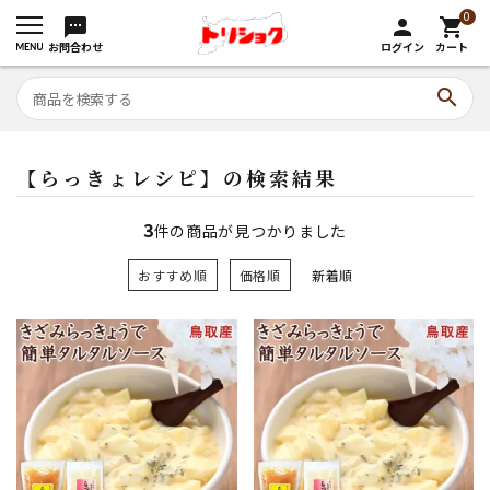
0
sms
person
shopping_cart
お問合わせ
ログイン
カート
search
【らっきょレシピ】の検索結果
3
件の商品が見つかりました
おすすめ順
価格順
新着順