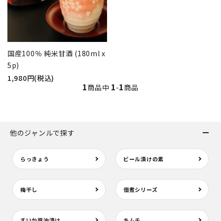
国産100％ 純米甘酒 (180ml x
5p)
1,980円(税込)
1
1
1
商品中
-
商品
他のジャンルで探す
らっきょう
ビール漬けの素
梅干し
佃煮シリーズ
すいか醤油漬け
キムチ