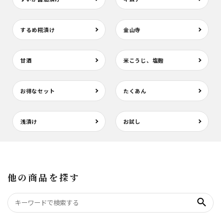
するめ糀漬け
金山寺
甘酒
米こうじ、塩麹
お得なセット
たくあん
浅漬け
お試し
他の商品を探す
search