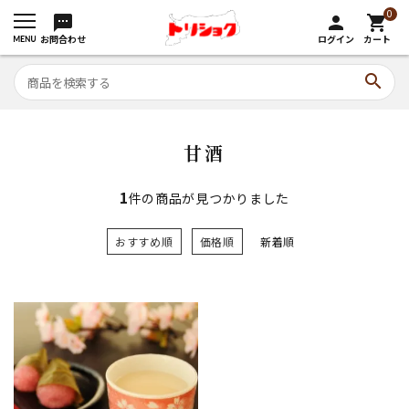
0
sms
person
shopping_cart
お問合わせ
ログイン
カート
search
甘酒
1
件の商品が見つかりました
おすすめ順
価格順
新着順