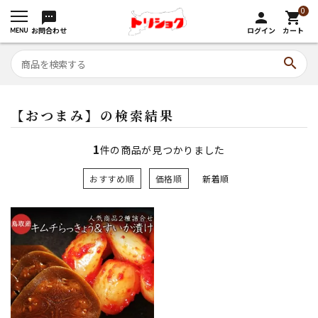
0
sms
person
shopping_cart
お問合わせ
ログイン
カート
search
【おつまみ】の検索結果
1
件の商品が見つかりました
おすすめ順
価格順
新着順