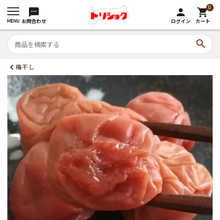
0
sms
person
shopping_cart
お問合わせ
ログイン
カート
search
梅干し