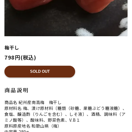
梅干し
798円(税込)
SOLD OUT
商品説明
商品名 紀州産南高梅 梅干し
原材料名 梅、漬け原材料〔糖類（砂糖、果糖ぶどう糖液糖）、
食塩、醸造酢（りんごを含む）、しそ液〕、酒精、調味料（ア
ミノ酸等）、酸味料、野菜色素、V.B１
原料原産地名 和歌山県（梅）
内容量 280g