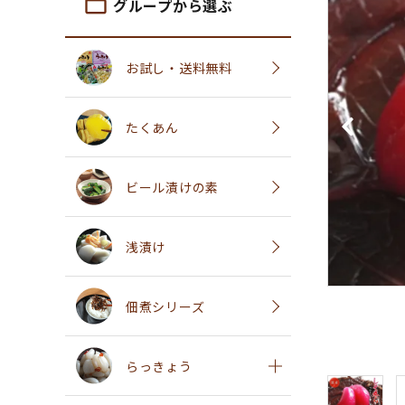
folder_open
グループから選ぶ
お試し・送料無料
たくあん
ビール漬けの素
浅漬け
佃煮シリーズ
らっきょう