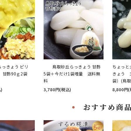
らっきょう ピリ
鳥取砂丘らっきょう 甘酢
ちょっと
袋、甘酢90ｇ2袋
5袋＋今だけ1袋増量 送料無
きょう 三
料
袋）(鳥
)
3,780円(税込)
8,800円
おすすめ商