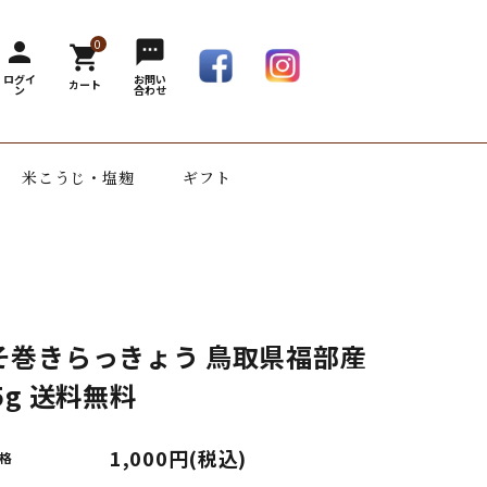
0
person
sms
shopping_cart
ログイ
お問い
カート
ン
合わせ
米こうじ・塩麹
ギフト
そ巻きらっきょう 鳥取県福部産
5g 送料無料
1,000円(税込)
格