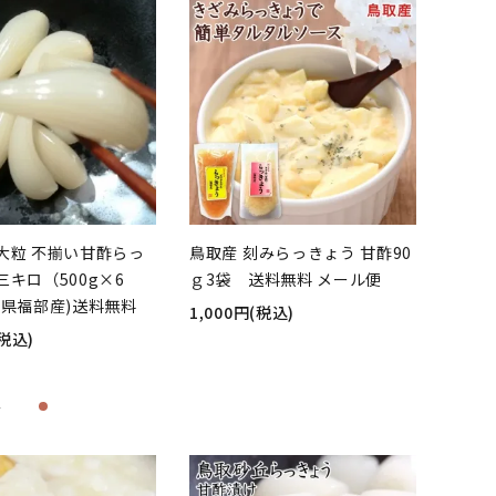
大粒 不揃い甘酢らっ
鳥取産 刻みらっきょう 甘酢90
キロ（500g×6
ｇ3袋 送料無料 メール便
取県福部産)送料無料
1,000円(税込)
(税込)
品