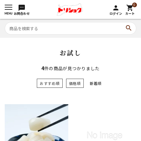
0
sms
person
shopping_cart
お問合わせ
ログイン
カート
search
お試し
4
件の商品が見つかりました
おすすめ順
価格順
新着順