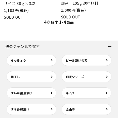
部産 105g 送料無料
サイズ 80ｇ×3袋
1,000円(税込)
1,188円(税込)
SOLD OUT
SOLD OUT
4
1
4
商品中
-
商品
他のジャンルで探す
らっきょう
ビール漬けの素
梅干し
佃煮シリーズ
すいか醤油漬け
キムチ
するめ糀漬け
金山寺