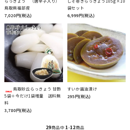
らっきょう （唐辛子入り）
しそ巻きらっきょう105g×10
鳥取県福部産
袋セット
7,020円(税込)
6,999円(税込)
鳥取砂丘らっきょう 甘酢
すいか醤油漬け
5袋＋今だけ1袋増量 送料無
295円(税込)
料
3,780円(税込)
29
1
12
商品中
-
商品