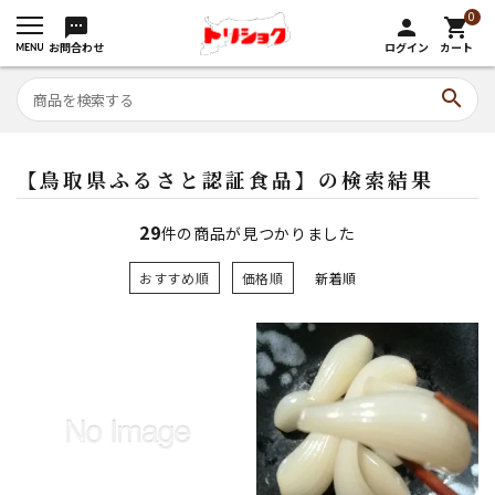
0
sms
person
shopping_cart
お問合わせ
ログイン
カート
search
【鳥取県ふるさと認証食品】の検索結果
29
件の商品が見つかりました
おすすめ順
価格順
新着順