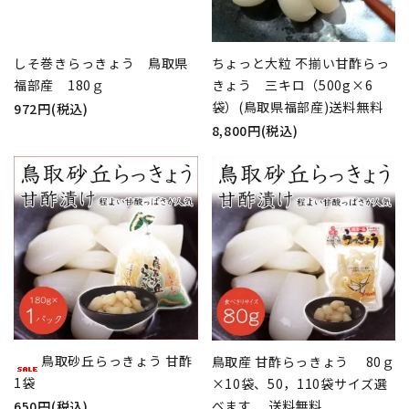
しそ巻きらっきょう 鳥取県
ちょっと大粒 不揃い甘酢らっ
福部産 180ｇ
きょう 三キロ（500g×6
袋）(鳥取県福部産)送料無料
972円(税込)
8,800円(税込)
鳥取砂丘らっきょう 甘酢
鳥取産 甘酢らっきょう 80ｇ
1袋
×10袋、50，110袋サイズ選
べます 送料無料
650円(税込)