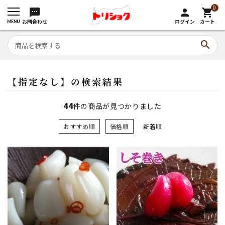
0
sms
person
shopping_cart
お問合わせ
ログイン
カート
search
【指定なし】の検索結果
44
件の商品が見つかりました
おすすめ順
価格順
新着順