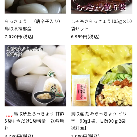
らっきょう （唐辛子入り）
しそ巻きらっきょう105g×10
鳥取県福部産
袋セット
7,020円(税込)
6,999円(税込)
鳥取砂丘らっきょう 甘酢
鳥取産 刻みらっきょう ピリ
5袋＋今だけ1袋増量 送料無
辛 90g1袋、甘酢90ｇ2袋
料
送料無料
3,780円(税込)
1,000円(税込)