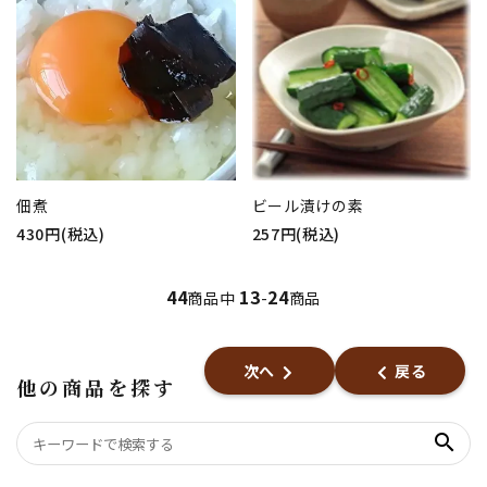
佃煮
ビール漬けの素
430円(税込)
257円(税込)
44
13
24
商品中
-
商品
次へ
戻る
他の商品を探す
search